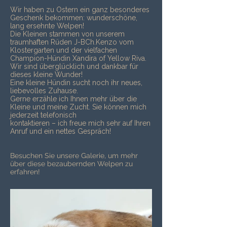
Wir haben zu Ostern ein ganz besonderes
Geschenk bekommen: wunderschöne,
lang ersehnte Welpen!
Die Kleinen stammen von unserem
traumhaften Rüden J-BCh.Kenzo vom
Klostergarten und der vielfachen
Champion-Hündin Xandira of Yellow Riva.
Wir sind überglücklich und dankbar für
dieses kleine Wunder!
Eine kleine Hündin sucht noch ihr neues,
liebevolles Zuhause.
Gerne erzähle ich Ihnen mehr über die
Kleine und meine Zucht. Sie können mich
jederzeit telefonisch
kontaktieren – ich freue mich sehr auf Ihren
Anruf und ein nettes Gespräch!
Besuchen Sie unsere Galerie, um mehr
über diese bezaubernden Welpen zu
erfahren!