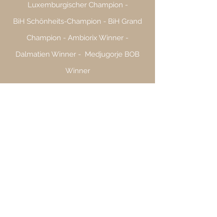
Luxemburgischer Champion -
BiH
Schönheits-Champion - BiH Grand
Champion - Ambiorix Winner -
Dalmatien Winner - Medjugorje BOB
Winner
AHNENTAFEL