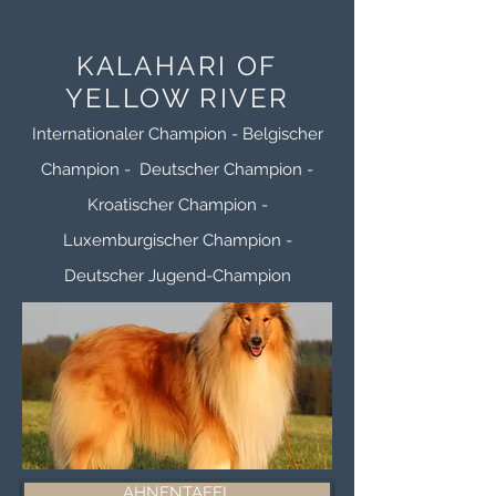
• MDR1: +/-

• IPD: +/+

KALAHARI OF
• DM: +/-

YELLOW RIVER
• CEA/CEA DMS: A/A

Internationaler Champion - Belgischer
• b/b, C/c, rcd2-PRA: +/+

Champion - Deutscher Champion -
• Geboren am: 17.10.2018
Kroatischer Champion -
Luxemburgischer Champion -
Deutscher Jugend-Champion
AHNENTAFEL