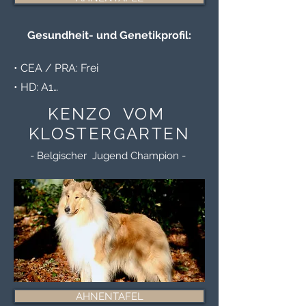
Gesundheit- und Genetikprofil:
• CEA / PRA: Frei

• HD: A1

• MDR1: +/-

KENZO VOM
• IPD: +/+

KLOSTERGARTEN
• DM: +/-

- Belgischer Jugend Champion -
• CEA/CEA DMS: A/A

• b/b, C/c, rcd2-PRA: +/+

• Geboren am: 16.07.2015
AHNENTAFEL